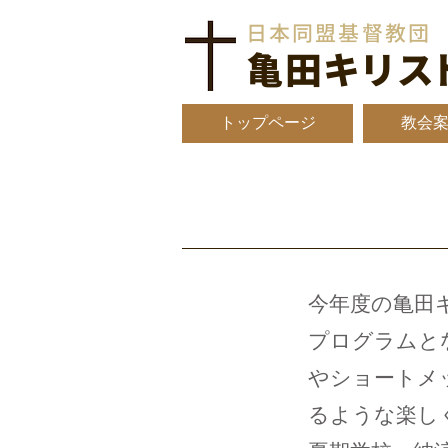
日本同盟基督教団
亀田
キリス
トップページ
教会
今年度の亀田
プログラムとな
やショートメ
るような楽し