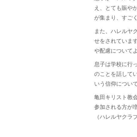
え、とても賑や
が集まり、すご
また、ハレルヤ
せをされていま
や配慮について
息子は学校に行
のことを話して
いう信仰につい
亀田キリスト教
参加される方が
（ハレルヤクラ