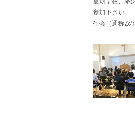
夏期学校、納
参加下さい。（
生会（通称Z