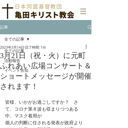
日本同盟基督教団
亀田
キリス
ト教会
記事
全ての記事
2023年3月14日
読了時間: 1分
全ての記事
3月21日（祝・火）に元町
活動報告
ふれあい広場コンサート＆
イベント告知
ショートメッセージが開催
されます！
皆様、いかがお過ごしですか？　さ
て、コロナ第８波も収まりつつある
中、マスク着用が
個人の判断に任される発表が政府より