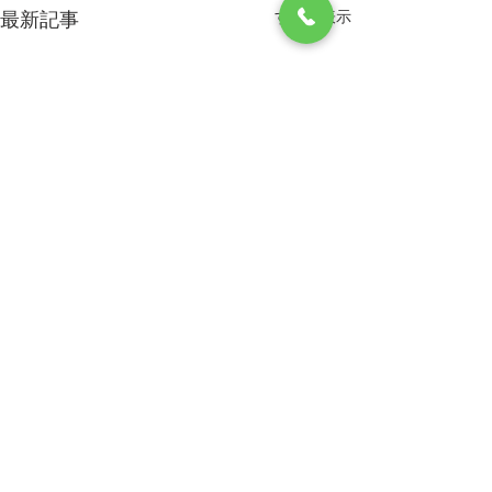
最新記事
すべて表示
ご自分を大切にして
クリスマスおめ
います
ざいます!
か？
新緑の美しい季節となりまし
寒さ厳しい折、皆
コメント
た。さて皆様の毎日も、新し
お過ごしでしょう
い希望に満ちておられます
も、神の御子イエ