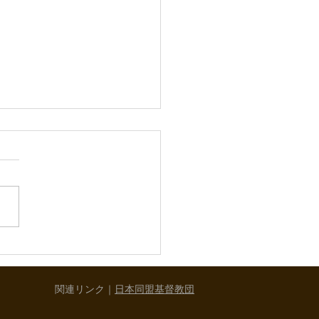
スマスおめでとうござい
!
厳しい折、皆様 いかがお過
でしょうか。 今年も、神の
イエス・キリストの御降誕を
するクリスマスを迎えまし
 亀田キリスト教会でのクリ
ス集会は、昨晩の燭火礼拝
すべて終了いたしました。
関連リンク｜
日本同盟基督教団
会でのクリスマス礼拝や燭火
などの動画を限定でyoutube