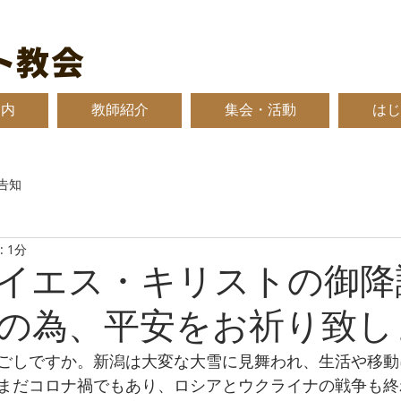
ト教会
案内
教師紹介
集会・活動
はじ
告知
 1分
年主イエス・キリストの御
の為、平安をお祈り致し
ごしですか。新潟は大変な大雪に見舞われ、生活や移動
まだコロナ禍でもあり、ロシアとウクライナの戦争も終