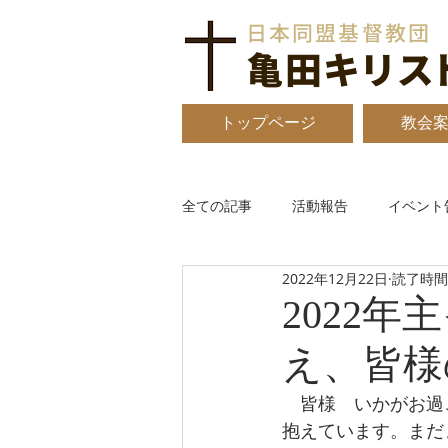
日本同盟基督教団
亀田
キリス
トップページ
教会
全ての記事
活動報告
イベント
2022年12月22日
読了時間:
2022
え、皆様
　皆様　いかがお過
抱えています。まだ