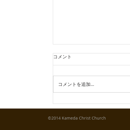
2026年も皆様の上にいのちの
コメント
主なる神様からの愛の語りか
けがありますように。
皆様、主の年2026年が明け、早
や一か月が経とうとしています。
コメントを追加…
いかがお過ごしでしょうか。こち
ら、新潟の冬はいつものように雪
の日々が続いています。少しの晴
れ間が嬉しい時です。 さて昨年
は、私たち亀田キリスト教会は、
©2014 Kameda Christ Church
創立60周年の年でした。昨年ク
リスマスに60周年記念誌を発行